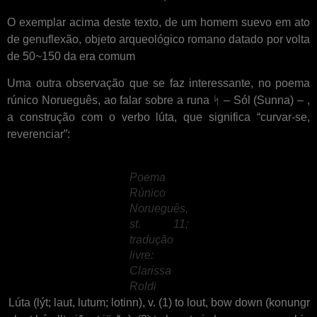
O exemplar acima deste texto, de um homem suevo em ato
de genuflexão, objeto arqueológico romano datado por volta
de 50~150 da era comum
Uma outra observação que se faz interessante, no poema
rúnico Norueguês, ao falar sobre a runa ᛋ – Sól (Sunna) – ,
a construção com o verbo lúta, que significa “curvar-se,
reverenciar”:
Poema
Rúnico
Norueguês,
st. 11;
tradução
livre
:
Clarissa
Roldi
Lúta (lýt; laut, lutum; lotinn), v. (1) to lout, bow down (konungr