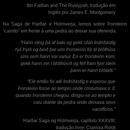
Ibn Fadlan and The Rusiyyah, tradução em
Inglês por James E. Montgomery
Na Saga de Harðar e Holmverja, lemos sobre Þorsteinn
“caindo” em frente à uma pedra ao deixar sua oferenda:
“Hann steig þá af baki og gekk ofan Indriðastíg
hjá Þyrli og beið þar uns Þorsteinn fór til blóthúss
síns sem hann var vanur. En er Þorsteinn kom,
gekk hann inn í blóthúsið og féll fram fyrir stein
þann er hann blótaði.”
“Ele então foi até Indriðastíg e esperou que
Þorsteinn fosse ao templo onde costumava ir. E
quando Þorsteinn chegou, dirigiu-se ao templo e
caiu diante da pedra onde deixava seus
sacrifícios.”
Harðar Saga og Holmverja, capítulo XXXVIII;
tradução livre: Clarissa Roldi