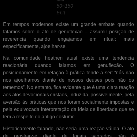
50~150
EC]
Em tempos modernos existe um grande embate quando
falamos sobre o ato de genuflexão – assumir posição de
reverência quando engajamos em ritual; mais
especificamente, ajoelhar-se.
Na comunidade heathen atual existe uma tendência
reacionária quando falamos em genuflexão. O
posicionamento em relação à prática tende a ser: “nós não
nos ajoelhamos diante de nossos deuses pois não os
tememos”. No entanto, fica evidente que é uma clara reação
aos atos devocionais cristãos, induzida, possivelmente, pela
aversão às práticas que nos foram socialmente impostas e
pela equivocada interpretação da ideia de liberdade que se
tem a respeito do antigo costume.
Historicamente falando, não seria uma reação válida. O ato
de prostrar-se diante de locais sagrados não é