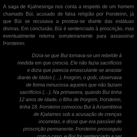
A saga de Kjalnesinga nos conta a respeito de um homem
chamado Búi, acusado de falsa religião por Þorsteinn, já
que Búi se recusava a prostrar-se diante das estátuas
divinas. Em conclusão, Búi é sentenciado à proscrição, mas
eventualmente retorna sorrateiramente para assassinar
Þorsteinn:
Dizia-se que Bui tornava-se um rebelde à
medida em que crescia. Ele não fazia sacrifícios
e dizia que parecia emasculante se arrastar
diante de ídolos (…). Þorgrim, o goði, observava
de forma minuciosa aqueles que não faziam
sacrifícios (…). Na primavera, quando Bui tinha
12 anos de idade, o filho de Þorgrim, Þorsteinn,
tinha 18. Þorsteinn convocou Bui à Assembleia
de Kjalarnes sob a acusação de crenças
incorretas, e disse que era passível de
proscrição permanente. Þorsteinn prosseguiu
com o caso, e Bui foi sentenciado a ser