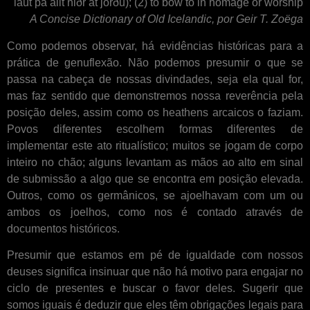
laut þá allt niðr at jörðu); (2) to bow to in homage or worship
A Concise Dictionary of Old Icelandic, por Geir T. Zoëga
Como podemos observar, há evidências históricas para a
prática de genuflexão. Não podemos presumir o que se
passa na cabeça de nossas divindades, seja ela qual for,
mas faz sentido que demonstremos nossa reverência pela
posição deles, assim como os heathens arcaicos o faziam.
Povos diferentes escolhem formas diferentes de
implementar este ato ritualístico; muitos se jogam de corpo
inteiro no chão; alguns levantam as mãos ao alto em sinal
de submissão a algo que se encontra em posição elevada.
Outros, como os germânicos, se ajoelhavam com um ou
ambos os joelhos, como nos é contado através de
documentos históricos.
Presumir que estamos em pé de igualdade com nossos
deuses significa insinuar que não há motivo para engajar no
ciclo de presentes e buscar o favor deles. Sugerir que
somos iguais é deduzir que eles têm obrigações legais para