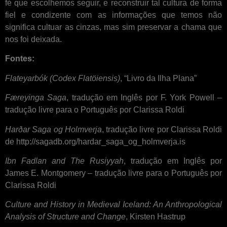
fé que escolhemos seguir, e reconstruir tal cultura de forma
fiel e condizente com as informações que temos não
significa cultuar as cinzas, mas sim preservar a chama que
nos foi deixada.
Fontes:
Flateyarbók (Codex Flatöiensis)
, “Livro da Ilha Plana”
Færeyinga Saga
, tradução em Inglês por F. York Powell –
tradução livre para o Português por Clarissa Roldi
Harðar Saga og Holmverja
, tradução livre por Clarissa Roldi
de http://sagadb.org/hardar_saga_og_holmverja.is
Ibn Fadlan and The Rusiyyah
, tradução em Inglês por
James E. Montgomery – tradução livre para o Português por
Clarissa Roldi
Culture and History in Medieval Iceland: An Anthropological
Analysis of Structure and Change
, Kirsten Hastrup