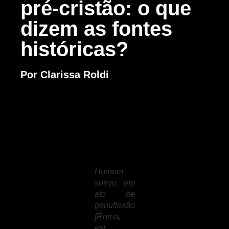
pré-cristão: o que
dizem as fontes
históricas?
Por Clarissa Roldi
Homem
suevo em
ato de
genuflexão
[Roma,
est.