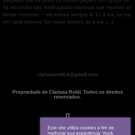
daqueles que os olhos do mundo julgam com graça ou
na escuridão das madrugadas chuvosas que repelem as
almas coloridas – ela estava sempre lá. Eu a via, na rua,
em cada esquina. Em meus sonhos, eu a via. […]
clarissaroldi.b@gmail.com
Propriedade de Clarissa Roldi. Todos os direitos
reservados.
Este site utiliza cookies a fim de
melhorar sua experiência. Você