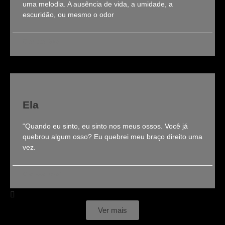
uma melodia. A ausência de vida, a umidade, a
escuridão, ou mesmo o odor
Clarissa Roldi
Ela
“Quando eu sinto, eu sinto nos meus ossos. Você já
quebrou algum osso? Eu quebrei meu braço direito uma
vez.
Clarissa Roldi
Ver mais