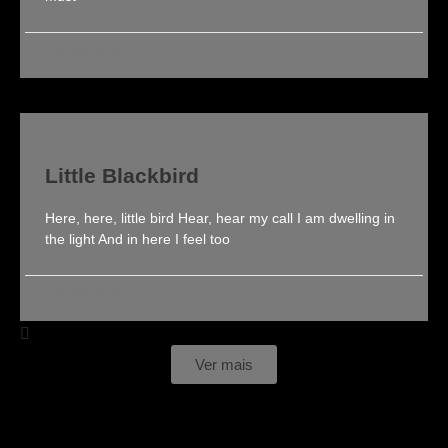
Clarissa Roldi
Little Blackbird
Here, here, little bird Hear, hear my call I am dwelling in
the light And in here I feel too
Clarissa Roldi
Ver mais