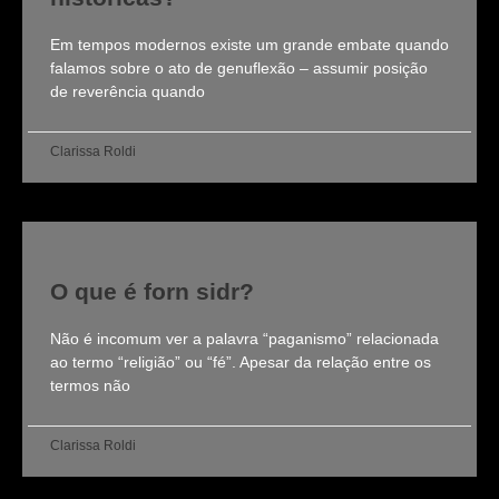
Em tempos modernos existe um grande embate quando
falamos sobre o ato de genuflexão – assumir posição
de reverência quando
Clarissa Roldi
O que é forn sidr?
Não é incomum ver a palavra “paganismo” relacionada
ao termo “religião” ou “fé”. Apesar da relação entre os
termos não
Clarissa Roldi