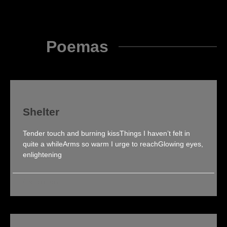
Poemas
Shelter
Tender touch and burning kissThings I haven’t felt in
quite a whileArms so warm I urge to reachGlowing eyes,
enlightening
Clarissa Roldi