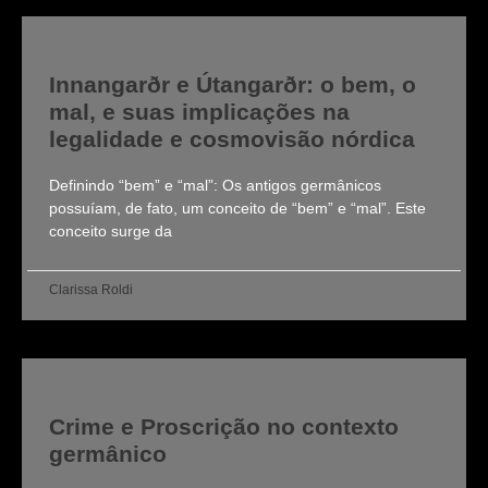
Innangarðr e Útangarðr: o bem, o
mal, e suas implicações na
legalidade e cosmovisão nórdica
Definindo “bem” e “mal”: Os antigos germânicos
possuíam, de fato, um conceito de “bem” e “mal”. Este
conceito surge da
Clarissa Roldi
Crime e Proscrição no contexto
germânico