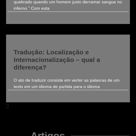
quebrado quando um homem justo derramar sangue no
inferno.” Com esta
Clarissa Roldi
Tradução: Localização e
Internacionalização – qual a
diferença?
O ato de traduzir consiste em verter as palavras de um
texto em um idioma de partida para o idioma
Clarissa Roldi
Artigos