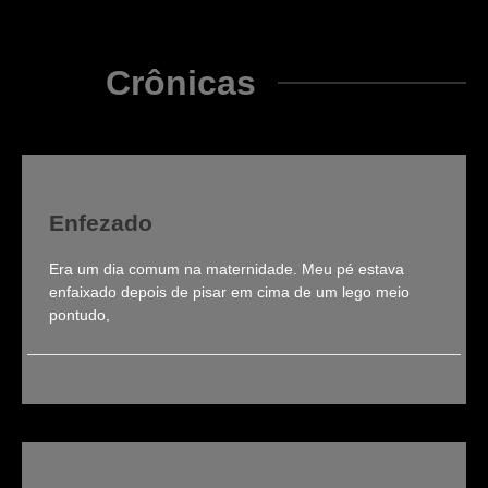
Crônicas
Enfezado
Era um dia comum na maternidade. Meu pé estava
enfaixado depois de pisar em cima de um lego meio
pontudo,
Clarissa Roldi