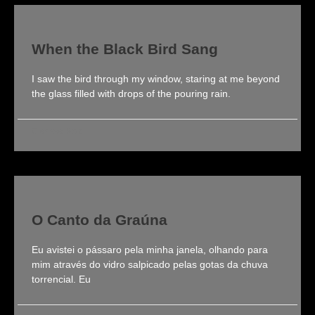
When the Black Bird Sang
I saw the bird through my window, staring at me beyond
the glass filled with drops of the pouring rain.
Clarissa Roldi
O Canto da Graúna
Eu avistei o pássaro pela minha janela, olhando para
mim através do vidro salpicado pelas gotas da chuva
torrencial. Eu