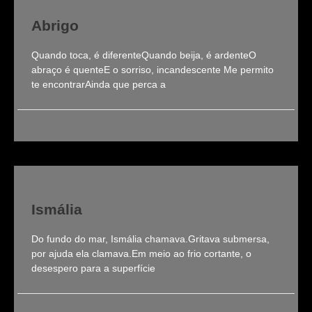
Abrigo
Quando toca, é diferenteQuando beija, é ardenteO
abraço é quenteE o sorriso, incandescente Me permito
te encontrarAinda que perca a
Clarissa Roldi
Ismália
Do fundo do mar, Ismália chamava.Gritava submersa,
por ajuda ela clamava.Em meio ao frio cortante, o
desespero para a superfície
Clarissa Roldi