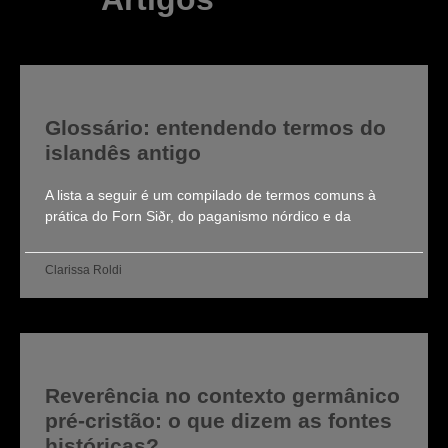
Glossário: entendendo termos do
islandês antigo
A lista a seguir é um compilado de termos comuns à
prática do Forn Siðr, do paganismo nórdico e da
Clarissa Roldi
Reverência no contexto germânico
pré-cristão: o que dizem as fontes
históricas?