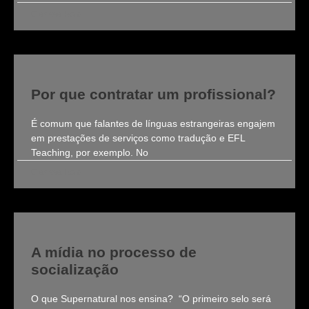
Clarissa Roldi
Por que contratar um profissional?
É comum que falantes de línguas estrangeiras engajem
em prestações de serviços como tradução e EFL
Teaching, por exemplo. No
Clarissa Roldi
A mídia no processo de
socialização
O que Supernatural nos ensina? “O primeiro selo será