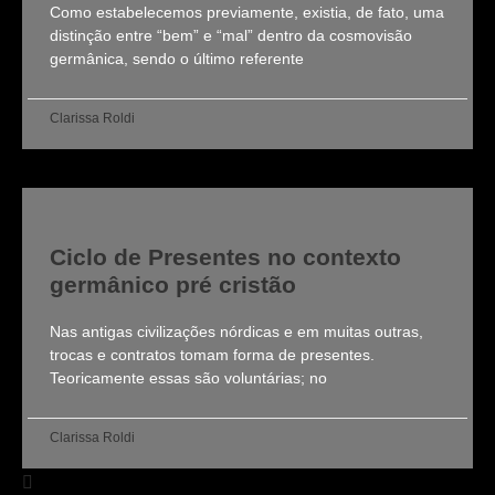
Como estabelecemos previamente, existia, de fato, uma
distinção entre “bem” e “mal” dentro da cosmovisão
germânica, sendo o último referente
Clarissa Roldi
Ciclo de Presentes no contexto
germânico pré cristão
Nas antigas civilizações nórdicas e em muitas outras,
trocas e contratos tomam forma de presentes.
Teoricamente essas são voluntárias; no
Clarissa Roldi