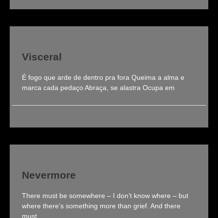
Visceral
É fogo que arde de dentro pra fora Queima a alma e
marca cada pedaço Abraça, se alastra Ocupa em
Clarissa Roldi
Nevermore
There must be somewhere – I don’t know where – but
where there’s something more than grief. And there
must