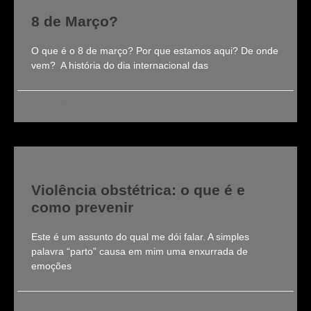
8 de Março?
O que é o 8 de março? Por que estamos aqui? De onde
vem? A história do dia internacional das
Clarissa Roldi
Violência obstétrica: o que é e
como prevenir
Este é um assunto do qual me dói falar. A simples
palavra “parto” causa em mim uma enxurrada de
emoções
Clarissa Roldi