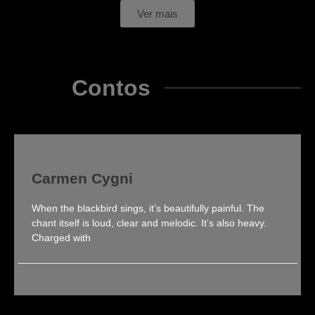
Ver mais
Contos
Carmen Cygni
When the blackbird sings, it’s beautifully painful. The
chant itself is loud, clear and melodic. It’s also heavy.
Charged with
Clarissa Roldi