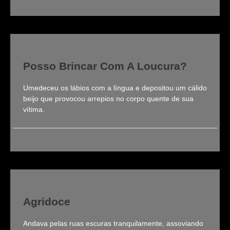
Clarissa Roldi
Posso Brincar Com A Loucura?
Umedeceu os lábios com a língua e depositou um cálido
beijo que provocou arrepios no corpo quente de sua
vítima.
Clarissa Roldi
Agridoce
Andava pelas ruas escuras tranquilamente, assoviando