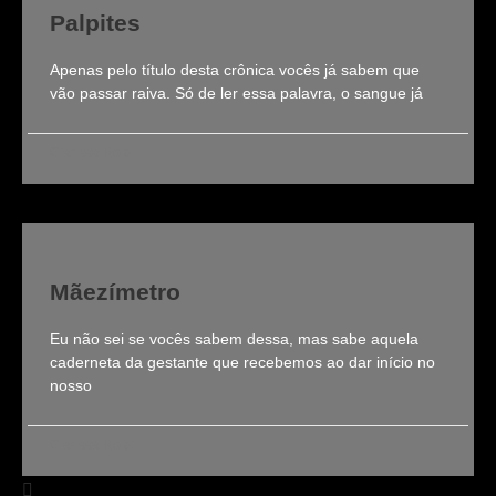
Palpites
Apenas pelo título desta crônica vocês já sabem que
vão passar raiva. Só de ler essa palavra, o sangue já
Clarissa Roldi
Mãezímetro
Eu não sei se vocês sabem dessa, mas sabe aquela
caderneta da gestante que recebemos ao dar início no
nosso
Clarissa Roldi