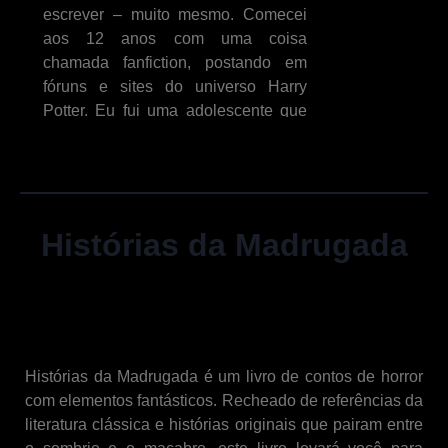
escrever – muito mesmo. Comecei
aos 12 anos com uma coisa
chamada fanfiction, postando em
fóruns e sites do universo Harry
Potter. Eu fui uma adolescente que
ao invés de prestar atenção nas
aulas da escola, sentava em algum
canto escondido para mergulhar nos
infinitos mundos que a literatura me
proporcionava. Enquanto uma
Histórias da Madrugada
pessoa atípica, encontrei nesse
nicho um lugar acolhedor, um
refúgio, um lugar feliz no qual eu
tinha as mais agradáveis
experiências sensoriais – o cheiro
dos livros, a textura da caneta
Histórias da Madrugada é um livro de contos de horror
deslizando pelo papel, o som das
com elementos fantásticos. Recheado de referências da
páginas sendo viradas… Era, para
literatura clássica e histórias originais que pairam entre
mim, tão mágico quanto as histórias