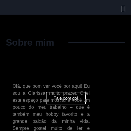
Sobre mim
Olá, que bom ver você por aqui! Eu
sou a Clarissa, muito prazer. Criei
Fale comigo!
este espaço para mostrar a você um
pouco do meu trabalho – que é
também meu hobby favorito e a
grande paixão da minha vida.
Sempre gostei muito de ler e