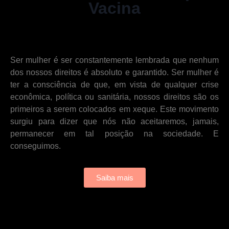
Vacina
e ficar em home office. A partir disso,
comecei a fazer cursos online de
capacitação em todas as áreas que
eu gostava – de roteiro de jogos até
neuropsicologia. Além disso, a
Ser mulher é ser constantemente lembrada que nenhum
maternidade também me levou a
dos nossos direitos é absoluto e garantido. Ser mulher é
outras áreas; percebi quão pouco
ter a consciência de que, em vista de qualquer crise
conteúdo sobre desenvolvimento
econômica, política ou sanitária, nossos direitos são os
cognitivo é passado na licenciatura,
primeiros a serem colocados em xeque. Este movimento
e comecei a estudar por conta
surgiu para dizer que nós não aceitaremos, jamais,
própria diferentes pedagogias,
permanecer em tal posição na sociedade. E
teorias e abordagens a respeito de
conseguimos.
tudo que compõe as várias camadas
do ser humano. Eu me vi encantada
Saiba mais
com o estudo dos mecanismos do
cérebro que nos transformam em
quem somos – crenças, gostos,
personalidade. Tais estudos me
colocaram em contato com